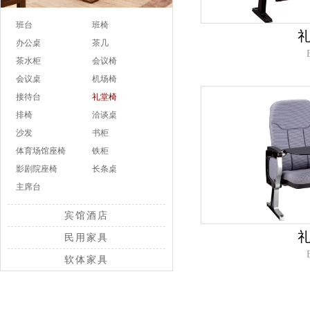
班台
班椅
礼
办公桌
茶几
茶水柜
会议椅
会议桌
机场椅
接待台
礼堂椅
排椅
洽谈桌
沙发
书柜
体育场馆座椅
铁柜
影剧院座椅
长条桌
主席台
宾馆酒店
礼
民用家具
软体家具