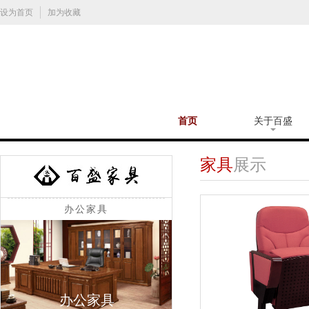
设为首页
加为收藏
首页
关于百盛
家具
展示
办公家具
办公家具